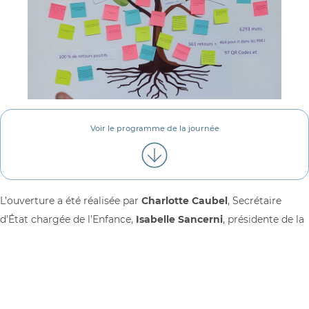
Voir le programme de la journée
L’ouverture a été réalisée par
Charlotte Caubel
, Secrétaire
d’État chargée de l’Enfance,
Isabelle Sancerni
, présidente de la
Cnaf et
Marc Leray
, président de l’ANPAEJ. Les temps en
plénière ont permis de rappeler l’investissement historique fort
de la part de la
Cnaf
, de la
DGCS
et de la
DIPLP
en faveur des
PAEJ. Chacun a réaffirmé sa volonté commune de soutenir le