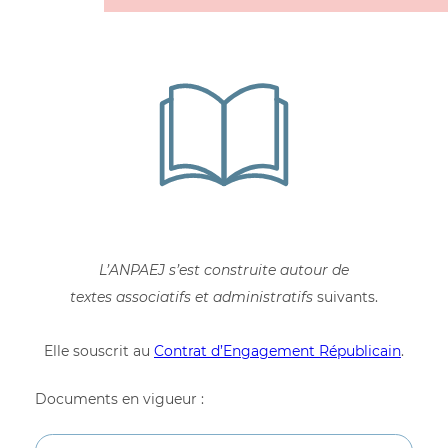
Murielle JOUANNO
Secrétaire adjointe
,
Versailles (CCAS)
Antonia DANDÉ
Administratrice,
Béziers (Épisode)
L’ANPAEJ s’est construite autour de
Valérie VERDIER
textes associatifs et administratifs
suivants.
Administratrice,
Elle souscrit au
Contrat d’Engagement Républicain
.
Tours (Association Promotion Santé)
Documents en vigueur :
Jacques QUEINNEC
Trésorier
,