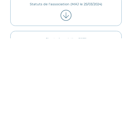
Statuts de l’association (MAJ le 25/03/2024)
St-Pey-de-Castets
(Les Cygnes de Vie)
Erell DUGUÉ
Trésorière adjointe
,
Charte Associative (2021)
Rennes (SeSAM)
Tiphaine MALET
Administratrice,
RÉFÉRENTIEL national d’agrément des PAEJ (2024)
Charleville-Mézières
(UDAF 08)
Martine ANTOINE
Circulaire 2025_référentiel et annexes
Administratrice,
Fontenay-sous-Bois (Maison de la Prévention)