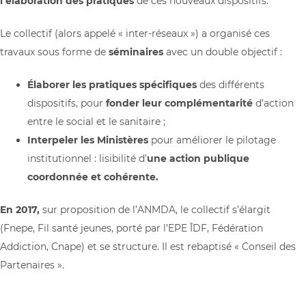
l’élaboration des pratiques
de ces nouveaux dispositifs.
Le collectif (alors appelé « inter-réseaux ») a organisé ces
travaux sous forme de
séminaires
avec un double objectif :
Élaborer les pratiques spécifiques
des différents
dispositifs, pour
fonder leur complémentarité
d’action
entre le social et le sanitaire ;
Interpeler les Ministères
pour améliorer le pilotage
institutionnel : lisibilité d’
une action publique
coordonnée et cohérente.
En 2017,
sur proposition de l’ANMDA, le collectif s’élargit
(Fnepe, Fil santé jeunes, porté par l’EPE ÎDF, Fédération
Addiction, Cnape) et se structure. Il est rebaptisé « Conseil des
Partenaires ».
En 2022
, plaidoyer à l’occasion de la campagne présidentielle.