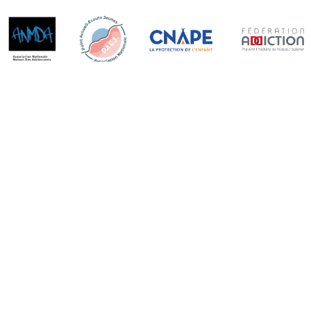
Accédez au plaidoyer
Santé mentale des jeunes : le CNSJ
demande des moyens à la hauteur de l’urgence
(2025)
Historique :
Dès 2007
, l’ANPAEJ a pris l’initiative d’impulser des rencontres
et des travaux d’abord en 2008 avec la FESJ, puis en 2011 avec
l’ANMDA dans le but de
construire un partenariat fondé sur
l’élaboration des pratiques
de ces nouveaux dispositifs.