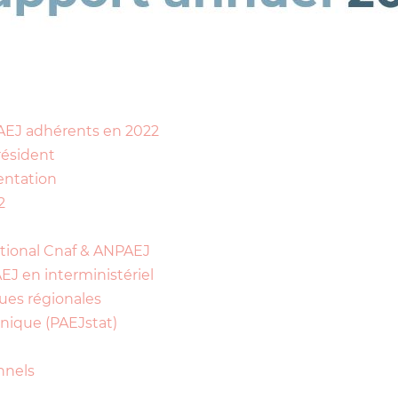
AEJ adhérents en 2022
résident
entation
2
tional Cnaf & ANPAEJ
AEJ en interministériel
es régionales
nique (PAEJstat)
nnels