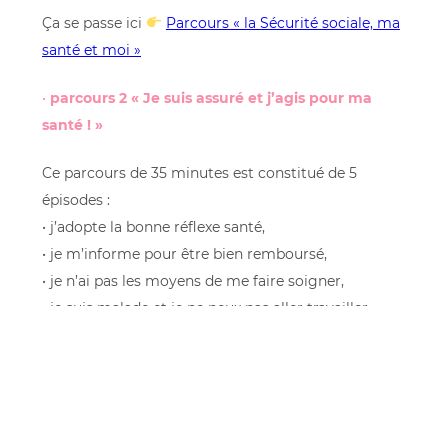
Ça se passe ici
Parcours « la Sécurité sociale, ma
santé et moi »
•
parcours 2 « Je suis assuré et j’agis pour ma
santé ! »
Ce parcours de 35 minutes est constitué de 5
épisodes :
• j’adopte la bonne réflexe santé,
• je m’informe pour être bien remboursé,
• je n’ai pas les moyens de me faire soigner,
• je suis malade et je ne peux pas aller travailler,
• je m’informe sur les aides de la Caf.
C’est par là
Parcours « Je suis assuré et j’agis
pour ma santé »