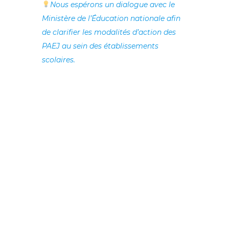
Nous espérons un dialogue avec le
Ministère de l’Éducation nationale afin
de clarifier les modalités d’action des
PAEJ au sein des établissements
scolaires.
Parce que
C’est ensemble que nous faisons
l’ANPAEJ
, un
temps de causerie
, sur un format
informel et convivial a eu lieu à la mi-journée.
Nous avons aussi recueilli les propositions des
participants pour notre réseau : de quoi nourrir les
réflexions en cours pour élaborer notre
Projet
Associatif
!
La captation vidéo de la
journée est accessible
ici
Contact