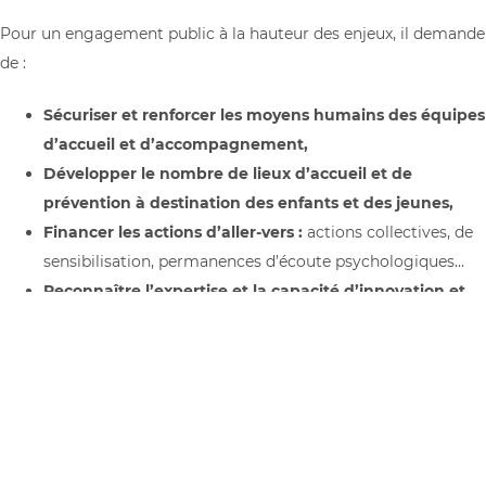
Pour un engagement public à la hauteur des enjeux, il demande
de :
Sécuriser et renforcer les moyens humains des équipes
d’accueil et d’accompagnement,
Développer le nombre de lieux d’accueil et de
prévention à destination des enfants et des jeunes,
Financer les actions d’aller-vers :
actions collectives, de
sensibilisation, permanences d’écoute psychologiques…
Reconnaître l’expertise et la capacité d’innovation et
d’adaptation des associations aux besoins des jeunes,
Associer leurs réseaux à la construction des politiques
publiques de santé des jeunes.
Consulter / télécharger le plaidoyer du CNSJ